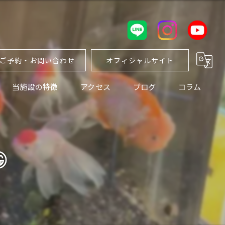
ご予約・お問い合わせ
オフィシャルサイト
当施設の特徴
アクセス
ブログ
コラム
カップル
ソロ

ペット
女性
景色