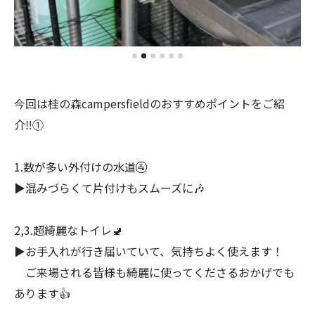
今回は桂の森campersfieldのおすすめポイントをご紹
介‼️①
1.数が多い外付けの水道🚰‎
▶︎混みづらくて片付けもスムーズに🎶
2,3.超綺麗なトイレ‪🚽
▶︎お手入れが行き届いていて、気持ちよく使えます！
ご来場される皆様も綺麗に使ってくださるおかげでも
あります👍