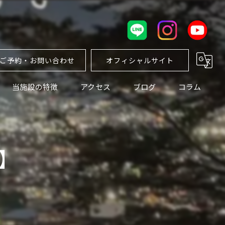
ご予約・お問い合わせ
オフィシャルサイト
当施設の特徴
アクセス
ブログ
コラム
カップル
ソロ
】
ペット
女性
景色