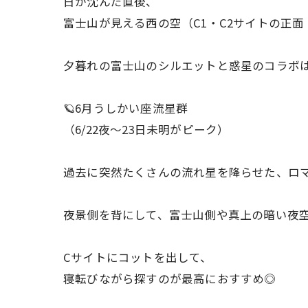
日が沈んだ直後、
富士山が見える西の空（C1・C2サイトの正
夕暮れの富士山のシルエットと惑星のコラボ
🪐6月うしかい座流星群
（6/22夜〜23日未明がピーク）
過去に突然たくさんの流れ星を降らせた、ロ
夜景側を背にして、富士山側や真上の暗い夜
Cサイトにコットを出して、
寝転びながら探すのが最高におすすめ◎