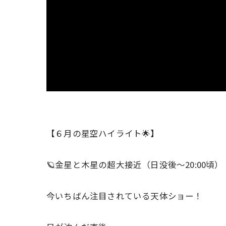
【６月の星空ハイライト🌟】
🪐金星と木星の超大接近（日没後〜20:00頃）
今いちばん注目されている天体ショー！