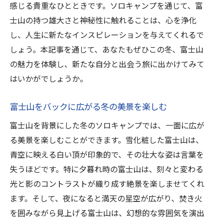
冬の富士山で味わう冒険心と刺激
感じる貴重なひとときです。ソロキャンプを通じて、富
ソロキャンプで求める新しい発見と挑戦
士山の持つ雄大さと神秘性に触れることは、心を浄化
し、人生に新たなインスピレーションを与えてくれるで
静岡県富士宮市で体験する冒険的なキャン
しょう。本記事を通じて、あなたもぜひこの冬、富士山
プ
の魅力を体験し、新たな自分と出会う旅に出かけてみて
未知のフィールドを探索する楽しみ
はいかがでしょうか。
富士山の冬景色を背景にした冒険の旅
冒険心をかきたてる静岡県富士宮市の魅力
富士山をバックに広がる冬の美景を楽しむ
富士山を背景にした冬のソロキャンプでは、一面に広が
る美景を楽しむことができます。雪化粧した富士山は、
青空に映える白い頂が印象的で、その壮大な姿は言葉を
失うほどです。特に夕暮れ時の富士山は、刻々と変わる
光と影のコントラストが織り成す絶景を楽しませてくれ
ます。そして、夜になると満天の星空が広がり、焚き火
を囲みながら見上げる富士山は、幻想的な雰囲気を演出