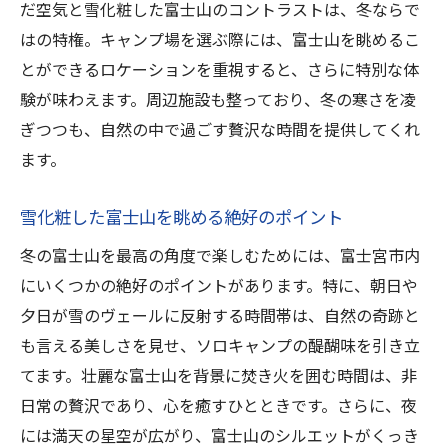
だ空気と雪化粧した富士山のコントラストは、冬ならで
富士山を眺めながら過ごす贅沢なひととき
はの特権。キャンプ場を選ぶ際には、富士山を眺めるこ
冬の夜空と焚き火の共演が醸し出す幻想的
とができるロケーションを重視すると、さらに特別な体
な雰囲気
験が味わえます。周辺施設も整っており、冬の寒さを凌
冬の星空が輝く静岡県富士宮市での特別な富士
ぎつつも、自然の中で過ごす贅沢な時間を提供してくれ
山ソロキャンプ体験
ます。
富士山と星空が織り成す絶景スポット
雪化粧した富士山を眺める絶好のポイント
静岡県富士宮市での星空観察の楽しみ
冬の富士山を最高の角度で楽しむためには、富士宮市内
星空の下、ソロキャンプを満喫するための
にいくつかの絶好のポイントがあります。特に、朝日や
コツ
夕日が雪のヴェールに反射する時間帯は、自然の奇跡と
冬の夜空を楽しむための天体観測ガイド
も言える美しさを見せ、ソロキャンプの醍醐味を引き立
富士山と共に過ごす星空の特別な時間
てます。壮麗な富士山を背景に焚き火を囲む時間は、非
静寂の中で輝く星々と富士山のシルエット
日常の贅沢であり、心を癒すひとときです。さらに、夜
日常を忘れ雄大な富士山に浸る静岡県富士宮市
には満天の星空が広がり、富士山のシルエットがくっき