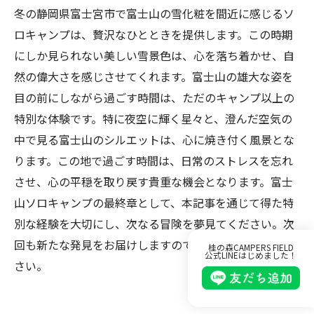
冬の静岡県富士宮市で富士山の雪化粧を間近に感じるソ
ロキャンプは、贅沢なひとときを提供します。この時期
にしか見られない美しい雪景色は、心を落ち着かせ、自
然の偉大さを感じさせてくれます。富士山の雄大な姿を
目の前にしながら過ごす時間は、ただのキャンプ以上の
特別な体験です。特に夜空に輝く星々と、澄んだ空気の
中で見る富士山のシルエットは、心に焼き付く風景とな
ります。この地で過ごす時間は、日常のストレスを忘れ
させ、心の平穏を取り戻す貴重な機会となります。富士
山ソロキャンプの最終章として、本記事を通じて得た特
別な経験を大切にし、次なる冒険を夢見てください。次
回も新たな発見をお届けしますので、どうぞご期待くだ
桂の森CAMPERS FIELD
公式LINEはじめました！
さい。