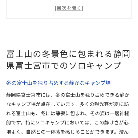
場
雪化粧した富士山を眺める絶好のポイント
寒さを凌ぐための装備と準備
静岡県富士宮市で体験する冬の自然の豊か
さ
富士山の冬景色に包まれる静岡
ソロキャンプで心を癒す富士山の魅力
県富士宮市でのソロキャンプ
富士山をバックに広がる冬の美景を楽しむ
静寂の時間と焚き火の温もりで心を癒す富士山
冬の富士山を独り占めする静かなキャンプ場
ソロキャンプ
静岡県富士宮市には、冬の富士山を独り占めできる静か
心を温める焚き火の楽しみ方
なキャンプ場が点在しています。多くの観光客が夏に訪
静寂の中で自分を見つめ直すソロタイム
れる富士山も、冬には静寂に包まれ、その姿は一層神秘
冬のキャンプに最適な焚き火アイテム
的です。特にソロキャンプにおいては、この静けさが心
静岡県富士宮市での焚き火体験がもたらす
地よく、自然との一体感を感じることができます。澄ん
癒し