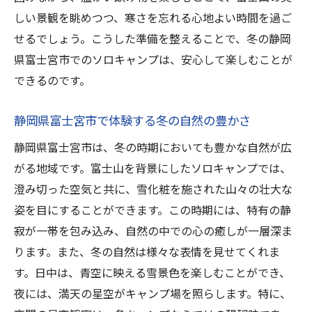
冬の富士山を背景に撮影するコツ
しい景観を眺めつつ、寒さを忘れる心地よい時間を過ご
雪景色の中でのソロキャンプの楽しみ
せるでしょう。こうした準備を整えることで、冬の静岡
静岡県富士宮市で過ごす特別なキャンプ時
県富士宮市でのソロキャンプは、安心して楽しむことが
間
できるのです。
雪化粧の富士山と共に過ごす贅沢なひとと
静岡県富士宮市で体験する冬の自然の豊かさ
き
静岡県富士宮市は、冬の時期においても豊かな自然が広
冬の自然が広がる静岡県富士宮市での富士山ソ
がる地域です。富士山を背景にしたソロキャンプでは、
ロキャンプの過ごし方
澄み切った空気と共に、雪化粧を施された山々の壮大な
冬の自然を満喫するためのキャンプ攻略法
姿を目にすることができます。この時期には、特有の静
静岡県富士宮市の自然と触れ合うキャンプ
寂が一帯を包み込み、自然の中での心の癒しが一層深ま
活動
ります。また、冬の自然は様々な表情を見せてくれま
富士山周辺での冬のアクティビティの楽し
す。日中は、青空に映える雪景色を楽しむことができ、
み方
夜には、満天の星空がキャンプ場を照らします。特に、
静岡県富士宮市の冬キャンプおすすめコー