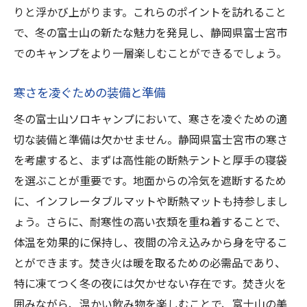
のソロキャンプ
りと浮かび上がります。これらのポイントを訪れること
喧騒から離れてリラックスできるキャンプ
で、冬の富士山の新たな魅力を発見し、静岡県富士宮市
場
でのキャンプをより一層楽しむことができるでしょう。
富士山の壮麗さに包まれる贅沢なソロ時間
寒さを凌ぐための装備と準備
日常のストレスを解消する自然の力
富士山を眺めながら心をリセットする方法
冬の富士山ソロキャンプにおいて、寒さを凌ぐための適
切な装備と準備は欠かせません。静岡県富士宮市の寒さ
非日常を体験する静岡県富士宮市の魅力
を考慮すると、まずは高性能の断熱テントと厚手の寝袋
冬の富士山ソロキャンプで得られる心の平
を選ぶことが重要です。地面からの冷気を遮断するため
穏
に、インフレータブルマットや断熱マットも持参しまし
雪化粧の富士山を背景に贅沢な静岡県富士宮市
ょう。さらに、耐寒性の高い衣類を重ね着することで、
ソロキャンプの魅力
体温を効果的に保持し、夜間の冷え込みから身を守るこ
魅力的な雪化粧の富士山を堪能できるポイ
とができます。焚き火は暖を取るための必需品であり、
ント
特に凍てつく冬の夜には欠かせない存在です。焚き火を
静岡県富士宮市での贅沢なキャンプ体験
囲みながら、温かい飲み物を楽しむことで、富士山の美