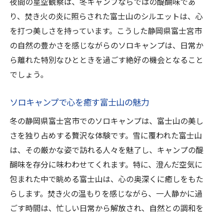
夜間の星空観察は、冬キャンプならではの醍醐味であ
ス
り、焚き火の炎に照らされた富士山のシルエットは、心
富士山を背景に楽しむ冬のアウトドア生活
を打つ美しさを持っています。こうした静岡県富士宮市
自然の中で心豊かに過ごすためのヒント
の自然の豊かさを感じながらのソロキャンプは、日常か
焚き火と共に静寂を楽しむ静岡県富士宮市富士
ら離れた特別なひとときを過ごす絶好の機会となること
山ソロキャンプの魅力
でしょう。
冬キャンプの醍醐味、焚き火の魅力
ソロキャンプで心を癒す富士山の魅力
静かな夜に焚き火を囲む至福の時
冬の静岡県富士宮市でのソロキャンプは、富士山の美し
静岡県富士宮市での焚き火スポット紹介
さを独り占めする贅沢な体験です。雪に覆われた富士山
焚き火と共に楽しむ冬の富士山の景色
は、その厳かな姿で訪れる人々を魅了し、キャンプの醍
温もりを感じる焚き火の効果と楽しみ方
醐味を存分に味わわせてくれます。特に、澄んだ空気に
焚き火がもたらす心の安らぎを体感
包まれた中で眺める富士山は、心の奥深くに癒しをもた
冒険心をくすぐる静岡県富士宮市の冬の富士山
らします。焚き火の温もりを感じながら、一人静かに過
ソロキャンプ
ごす時間は、忙しい日常から解放され、自然との調和を