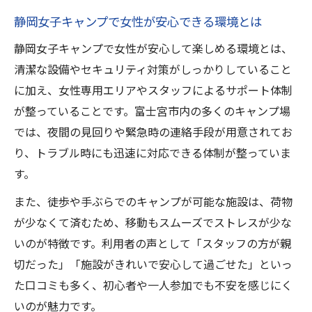
静岡女子キャンプで女性が安心できる環境とは
静岡女子キャンプで女性が安心して楽しめる環境とは、
清潔な設備やセキュリティ対策がしっかりしていること
に加え、女性専用エリアやスタッフによるサポート体制
が整っていることです。富士宮市内の多くのキャンプ場
では、夜間の見回りや緊急時の連絡手段が用意されてお
り、トラブル時にも迅速に対応できる体制が整っていま
す。
また、徒歩や手ぶらでのキャンプが可能な施設は、荷物
が少なくて済むため、移動もスムーズでストレスが少な
いのが特徴です。利用者の声として「スタッフの方が親
切だった」「施設がきれいで安心して過ごせた」といっ
た口コミも多く、初心者や一人参加でも不安を感じにく
いのが魅力です。