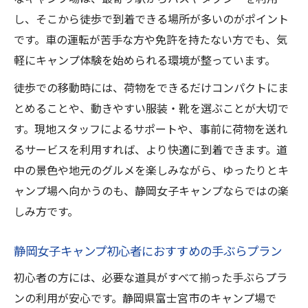
ルール
し、そこから徒歩で到着できる場所が多いのがポイント
静岡女子キャンプデビューのための注意ポ
です。車の運転が苦手な方や免許を持たない方でも、気
イント
軽にキャンプ体験を始められる環境が整っています。
徒歩でも快適！手ぶら女子キャンプ入門
徒歩での移動時には、荷物をできるだけコンパクトにま
静岡女子キャンプで徒歩手ぶらの始め方
とめることや、動きやすい服装・靴を選ぶことが大切で
静岡女子キャンプに必要な持ち物と減らし
す。現地スタッフによるサポートや、事前に荷物を送れ
方
るサービスを利用すれば、より快適に到着できます。道
静岡女子キャンプ初心者のための荷物管理
中の景色や地元のグルメを楽しみながら、ゆったりとキ
術
ャンプ場へ向かうのも、静岡女子キャンプならではの楽
しみ方です。
静岡女子キャンプで歩いて行ける場所の選
び方
静岡女子キャンプ初心者におすすめの手ぶらプラン
静岡女子キャンプで快適に過ごす手ぶらコ
ツ
初心者の方には、必要な道具がすべて揃った手ぶらプラ
ンの利用が安心です。静岡県富士宮市のキャンプ場で
清潔な静岡県富士宮で安全な女子キャンプ