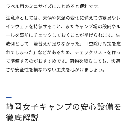
ラベル用のミニサイズにまとめると便利です。
注意点としては、天候や気温の変化に備えて防寒具やレ
インウェアを持参すること、またキャンプ場の設備やル
ールを事前にチェックしておくことが挙げられます。失
敗例として「着替えが足りなかった」「虫除け対策を忘
れてしまった」などがあるため、チェックリストを作っ
て準備するのがおすすめです。荷物を減らしても、快適
さや安全性を損なわない工夫を心がけましょう。
静岡女子キャンプの安心設備を
徹底解説