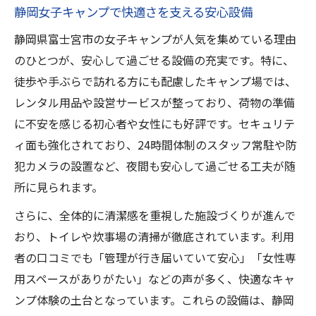
静岡女子キャンプで快適さを支える安心設備
静岡県富士宮市の女子キャンプが人気を集めている理由
のひとつが、安心して過ごせる設備の充実です。特に、
徒歩や手ぶらで訪れる方にも配慮したキャンプ場では、
レンタル用品や設営サービスが整っており、荷物の準備
に不安を感じる初心者や女性にも好評です。セキュリテ
ィ面も強化されており、24時間体制のスタッフ常駐や防
犯カメラの設置など、夜間も安心して過ごせる工夫が随
所に見られます。
さらに、全体的に清潔感を重視した施設づくりが進んで
おり、トイレや炊事場の清掃が徹底されています。利用
者の口コミでも「管理が行き届いていて安心」「女性専
用スペースがありがたい」などの声が多く、快適なキャ
ンプ体験の土台となっています。これらの設備は、静岡