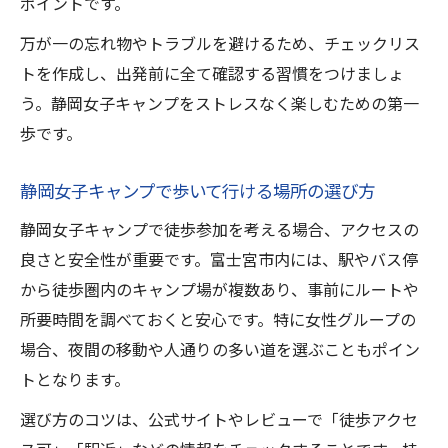
ポイントです。
万が一の忘れ物やトラブルを避けるため、チェックリス
トを作成し、出発前に全て確認する習慣をつけましょ
う。静岡女子キャンプをストレスなく楽しむための第一
歩です。
静岡女子キャンプで歩いて行ける場所の選び方
静岡女子キャンプで徒歩参加を考える場合、アクセスの
良さと安全性が重要です。富士宮市内には、駅やバス停
から徒歩圏内のキャンプ場が複数あり、事前にルートや
所要時間を調べておくと安心です。特に女性グループの
場合、夜間の移動や人通りの多い道を選ぶこともポイン
トとなります。
選び方のコツは、公式サイトやレビューで「徒歩アクセ