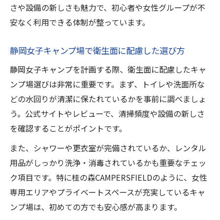
さや設備の新しさも魅力で、初心者や女性グループが不
安なく利用できる体制が整っています。
静岡女子キャンプ場で衛生面に配慮した選び方
静岡女子キャンプを計画する際、衛生面に配慮したキャ
ンプ場選びは非常に重要です。まず、トイレや洗面所な
どの水回りが清潔に保たれているかを事前に調べましょ
う。公式サイトやレビューで、清掃頻度や設備の新しさ
を確認することがポイントです。
また、シャワーや更衣室が完備されているか、レンタル
用品がしっかり洗浄・消毒されているかも重要なチェッ
ク項目です。特に桂の森CAMPERSFIELDのように、女性
専用エリアやプライベートスペースが充実しているキャ
ンプ場は、初めての方でも安心感が高まります。