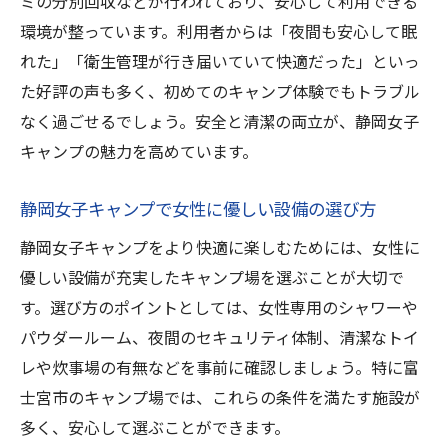
ミの分別回収などが行われており、安心して利用できる
環境が整っています。利用者からは「夜間も安心して眠
れた」「衛生管理が行き届いていて快適だった」といっ
た好評の声も多く、初めてのキャンプ体験でもトラブル
なく過ごせるでしょう。安全と清潔の両立が、静岡女子
キャンプの魅力を高めています。
静岡女子キャンプで女性に優しい設備の選び方
静岡女子キャンプをより快適に楽しむためには、女性に
優しい設備が充実したキャンプ場を選ぶことが大切で
す。選び方のポイントとしては、女性専用のシャワーや
パウダールーム、夜間のセキュリティ体制、清潔なトイ
レや炊事場の有無などを事前に確認しましょう。特に富
士宮市のキャンプ場では、これらの条件を満たす施設が
多く、安心して選ぶことができます。