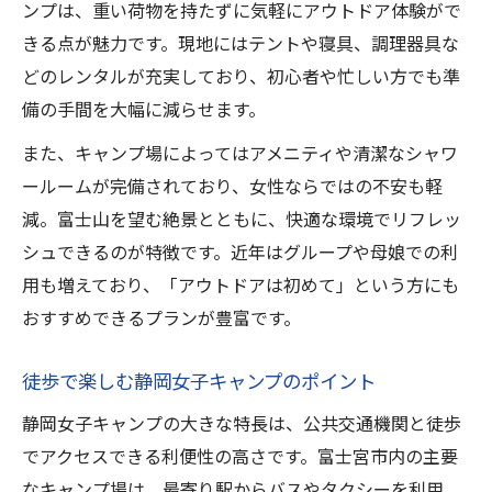
ンプは、重い荷物を持たずに気軽にアウトドア体験がで
静岡女子キャンプ初心者も安心の清潔設備
きる点が魅力です。現地にはテントや寝具、調理器具な
紹介
どのレンタルが充実しており、初心者や忙しい方でも準
静岡女子キャンプ場で注目の安全対策と衛
備の手間を大幅に減らせます。
生面
また、キャンプ場によってはアメニティや清潔なシャワ
静岡女子キャンプで女性に優しい設備の選
ールームが完備されており、女性ならではの不安も軽
び方
減。富士山を望む絶景とともに、快適な環境でリフレッ
初心者が失敗しない富士宮市の楽しみ方
シュできるのが特徴です。近年はグループや母娘での利
静岡女子キャンプ初心者でも安心の楽しみ
用も増えており、「アウトドアは初めて」という方にも
方
おすすめできるプランが豊富です。
静岡女子キャンプで失敗しない富士宮市攻
略法
徒歩で楽しむ静岡女子キャンプのポイント
静岡女子キャンプ初心者向け富士宮市の体
静岡女子キャンプの大きな特長は、公共交通機関と徒歩
験術
でアクセスできる利便性の高さです。富士宮市内の主要
静岡女子キャンプで知っておきたい暗黙の
なキャンプ場は、最寄り駅からバスやタクシーを利用