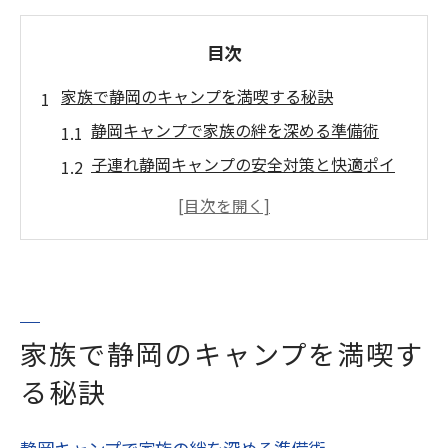
目次
家族で静岡のキャンプを満喫する秘訣
静岡キャンプで家族の絆を深める準備術
子連れ静岡キャンプの安全対策と快適ポイ
ント
富士山を望む静岡キャンプの魅力を体感し
よう
静岡キャンプで親子が楽しめる体験を比較
設備が整う静岡キャンプで安心ファミリー
家族で静岡のキャンプを満喫す
旅
る秘訣
子連れキャンプなら富士宮市体験が魅力
静岡キャンプで子連れに人気の体験ポイン