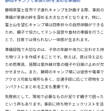
静岡キャンプで家族の絆を深める準備術
ト
静岡県富士宮市で子連れキャンプを計画する際、事前の
富士宮市で叶う静岡キャンプの充実設備比
準備が家族の絆を深める大きなカギとなります。特に、
較
富士山を望むキャンプ場は四季折々の自然体験ができる
親子で楽しむ静岡キャンプ体験の選び方
ため、親子で協力してテント設営や食材の準備を行うこ
静岡キャンプの子ども向けアクティビティ
とで、日常では得られない一体感が生まれます。
特集
準備段階で大切なのは、子供の年齢や体力に合わせた持
富士宮市で安心できる静岡キャンプ場選び
ち物リストを作成することです。例えば、夜は冷え込む
富士山と遊ぶ静岡キャンプの自然体験術
ため防寒具、昼間は紫外線対策の帽子や日焼け止めが欠
静岡キャンプで富士山絶景を満喫する方法
かせません。また、静岡のキャンプ場には徒歩や電車で
親子向け静岡キャンプの自然体験アイデア
アクセス可能な場所も多く、交通手段に応じて荷物をコ
静岡キャンプで学ぶ自然とのふれあい術
ンパクトにまとめる工夫も重要です。
富士山朝日と共に過ごす静岡キャンプ体験
失敗例として、現地で必要なものが足りず親子で困った
静岡キャンプでできる野外アクティビティ
という声もあります。事前に持ち物チェックリストを活
車なしでも楽しめる静岡親子キャンプ