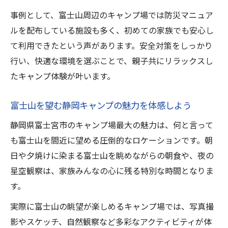
川遊びができる静岡キャンプスポット案内
事例として、富士山周辺のキャンプ場では防災マニュア
静岡キャンプで親子が川遊びを楽しむ秘訣
ルを配布している施設も多く、初めての家族でも安心し
安全に川遊びができる静岡キャンプ場の特
て利用できたという声があります。安全対策をしっかり
徴
行い、快適な環境を選ぶことで、親子共にリラックスし
静岡キャンプでSUPや水遊び体験を満喫
たキャンプ体験が叶います。
家族で楽しめる静岡キャンプの川辺アクテ
富士山を望む静岡キャンプの魅力を体感しよう
ィビティ
川遊びと自然体験が両立する静岡キャンプ
静岡県富士宮市のキャンプ場最大の魅力は、何と言って
も富士山を間近に望める圧倒的なロケーションです。朝
日や夕焼けに染まる富士山を眺めながらの朝食や、夜の
星空観察は、家族みんなの心に残る特別な時間となりま
す。
実際に富士山の眺望が楽しめるキャンプ場では、写真撮
影やスケッチ、自然観察など多彩なアクティビティが体