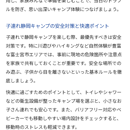
用し、家族みんなで準備を楽しむことで、当日のトラブ
電車で行ける静岡キャンプの便利ポイント
ルを防ぎ、思い出深いキャンプ体験につなげましょう。
徒歩やバスでアクセス可能な静岡キャンプ
子連れ静岡キャンプの安全対策と快適ポイント
静岡キャンプで荷物運びを楽にする工夫
子連れで静岡キャンプを楽しむ際、最優先すべきは安全
家族で利用しやすい静岡キャンプアクセス
対策です。特に川遊びやハイキングなど自然体験が豊富
術
な富士宮市エリアでは、事前に現地の危険箇所や注意点
静岡キャンプで車不要の快適体験を実現
を家族で共有しておくことが重要です。安全な場所での
静岡県富士宮市で安心の子ども向け体験
み遊ぶ、子供から目を離さないといった基本ルールを徹
静岡キャンプで子どもが安全に遊ぶ工夫
底しましょう。
富士宮市の静岡キャンプ体験が安心な理由
快適に過ごすためのポイントとして、トイレやシャワー
静岡キャンプ場の子ども向けサービス充実
などの衛生設備が整ったキャンプ場を選ぶと、小さなお
度
子さん連れでも安心です。また、バリアフリー対応やベ
親子で安心できる静岡キャンプの選択基準
ビーカーでも移動しやすい場内設計をチェックすると、
静岡キャンプで雨天でも楽しめる体験紹介
移動時のストレスも軽減できます。