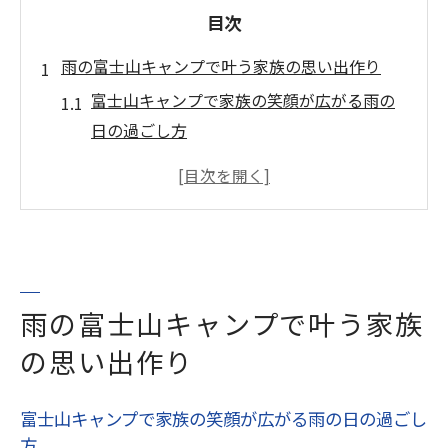
目次
雨の富士山キャンプで叶う家族の思い出作り
富士山キャンプで家族の笑顔が広がる雨の
日の過ごし方
雨キャンプでも楽しめる富士山の魅力的な
アクティビティ紹介
富士山キャンプで家族の絆を深める雨の日
おすすめ体験
雨の日でも安心の富士山キャンプ場選びの
雨の富士山キャンプで叶う家族
コツ
の思い出作り
富士宮市でキャンプ体験を思い出に残す雨
キャンプ術
富士山キャンプで家族の笑顔が広がる雨の日の過ごし
静岡県富士宮市で楽しむ雨の日キャンプの魅力
方