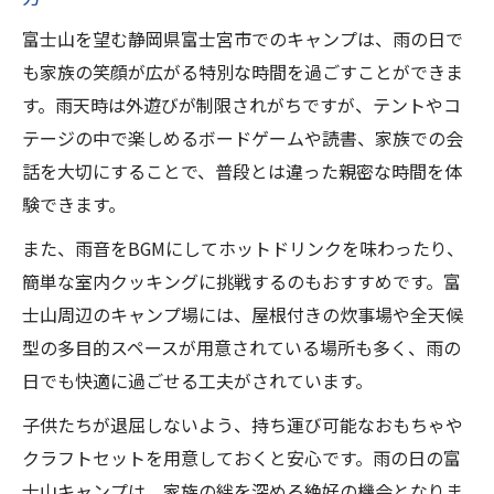
富士山キャンプならではの雨の日限定体験
富士山を望む静岡県富士宮市でのキャンプは、雨の日で
を富士宮市で満喫
も家族の笑顔が広がる特別な時間を過ごすことができま
富士宮市の穴場キャンプ場で雨キャンプを
す。雨天時は外遊びが制限されがちですが、テントやコ
特別な思い出に
テージの中で楽しめるボードゲームや読書、家族での会
雨の日でも快適な富士宮市の富士山キャン
話を大切にすることで、普段とは違った親密な時間を体
プ場活用術
験できます。
富士山の絶景とともに楽しむ富士宮市の雨
また、雨音をBGMにしてホットドリンクを味わったり、
キャンプ体験
簡単な室内クッキングに挑戦するのもおすすめです。富
雨でも安心して楽しめる富士宮市のキャン
士山周辺のキャンプ場には、屋根付きの炊事場や全天候
プ場選び方
型の多目的スペースが用意されている場所も多く、雨の
悪天候でも快適に富士山キャンプを満喫する方
日でも快適に過ごせる工夫がされています。
法
子供たちが退屈しないよう、持ち運び可能なおもちゃや
富士山キャンプで雨を味方に快適な過ごし
クラフトセットを用意しておくと安心です。雨の日の富
方を工夫する
士山キャンプは、家族の絆を深める絶好の機会となりま