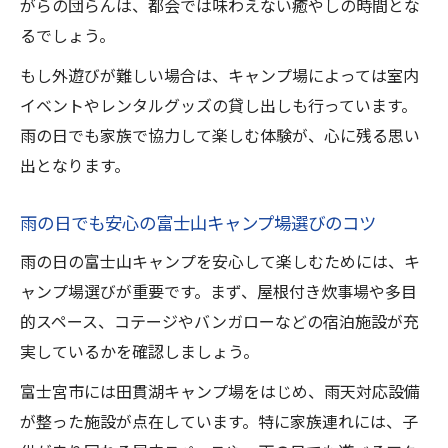
がらの団らんは、都会では味わえない癒やしの時間とな
雨の日も快適な富士山キャンプの最新事情
るでしょう。
をチェック
富士宮市で安心して過ごせる雨キャンプ体験へ
もし外遊びが難しい場合は、キャンプ場によっては室内
イベントやレンタルグッズの貸し出しも行っています。
富士山キャンプで家族が安心できる富士宮
雨の日でも家族で協力して楽しむ体験が、心に残る思い
市の工夫
出となります。
雨キャンプでも快適な富士宮市のおすすめ
体験
雨の日でも安心の富士山キャンプ場選びのコツ
富士宮市で実現する富士山キャンプの安心
雨の日の富士山キャンプを安心して楽しむためには、キ
ポイント
ャンプ場選びが重要です。まず、屋根付き炊事場や多目
富士山キャンプを安全に楽しむための富士
的スペース、コテージやバンガローなどの宿泊施設が充
宮市情報
実しているかを確認しましょう。
富士宮市の富士山キャンプで雨の日も後悔
富士宮市には田貫湖キャンプ場をはじめ、雨天対応設備
しない体験
が整った施設が点在しています。特に家族連れには、子