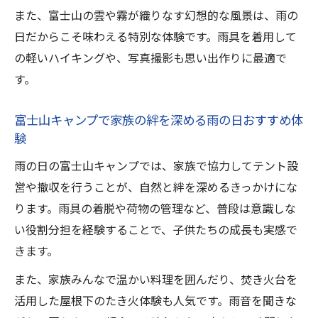
プの実践術
また、富士山の雲や霧が織りなす幻想的な風景は、雨の
富士山キャンプで子連れにも優しい雨天時
日だからこそ味わえる特別な体験です。雨具を着用して
の工夫
の軽いハイキングや、写真撮影も思い出作りに最適で
雨の日の富士山キャンプでトラブルを防ぐ
す。
準備方法
富士山キャンプで家族の絆を深める雨の日おすすめ体
雨天時に役立つ富士山キャンプの最新知識
験
富士山キャンプで雨天時に役立つ最新設備
情報
雨の日の富士山キャンプでは、家族で協力してテント設
営や撤収を行うことが、自然と絆を深めるきっかけにな
雨でも楽しい富士山キャンプ場の新しい利
ります。雨具の着脱や荷物の管理など、普段は意識しな
用方法
い役割分担を経験することで、子供たちの成長も実感で
富士山キャンプの雨天対応ノウハウとおす
きます。
すめアイテム
また、家族みんなで温かい料理を囲んだり、焚き火台を
富士宮市の富士山キャンプ場で知っておき
活用した屋根下のたき火体験も人気です。雨音を聞きな
たい最新情報