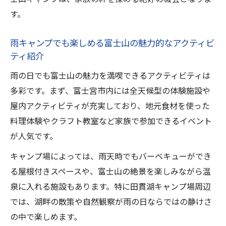
悪天候でも安心な富士山キャンプ場の選び
す。
方を紹介
富士山キャンプで雨天に役立つ便利なアイ
雨キャンプでも楽しめる富士山の魅力的なアクティビ
テムと活用法
ティ紹介
富士山キャンプを快適にする悪天候時の設
雨の日でも富士山の魅力を満喫できるアクティビティは
営ポイント
多彩です。まず、富士宮市内には全天候型の体験施設や
雨の日の富士山キャンプで家族が楽しめる
屋内アクティビティが充実しており、地元食材を使った
工夫とは
料理体験やクラフト教室など家族で参加できるイベント
家族と一緒に安全な雨キャンプを実現するコツ
が人気です。
富士山キャンプで家族の安全を守る雨対策
キャンプ場によっては、雨天時でもバーベキューができ
の基本
る屋根付きスペースや、富士山の絶景を楽しみながら温
雨キャンプ時の富士山で気を付けたい安全
泉に入れる施設もあります。特に田貫湖キャンプ場周辺
ポイント
では、湖畔の散策や自然観察が雨の日ならではの静けさ
富士宮市で家族が安心できる富士山キャン
の中で楽しめます。