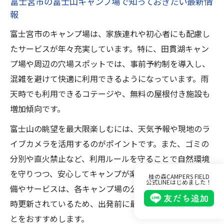
富士宮市の富士山キャンプ場で知っておきたい最新情
報
富士宮市のキャンプ場は、家族連れや初心者にも配慮し
たサービスが年々充実しています。特に、田貫湖キャン
プ場や周辺の穴場スポットでは、事前予約制を導入し、
混雑を避けて快適に利用できるようになっています。雨
天時でも利用できるコテージや、無料の屋根付き施設も
増加傾向です。
富士山の眺望を最大限楽しむには、天気予報や現地のラ
イブカメラを活用するのがポイントです。また、ゴミの
分別や直火禁止など、利用ルールを守ることで自然環境
を守りつつ、安心してキャンプが楽しめます。最新の設
桂の森CAMPERS FIELD
公式LINEはじめました！
備やサービスは、各キャンプ場の公式サイトやSNSで随
時更新されているため、出発前に最新情報を確認するこ
とをおすすめします。